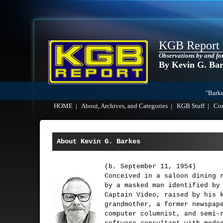
KGB Report
Observations by and fo
By Kevin G. Ba
"Barke
HOME
|
About, Archives, and Categories
|
KGB Stuff
|
Co
About Kevin G. Barkes
(b. September 11, 1954)
Conceived in a saloon dining 
by a masked man identified by
Captain Video, raised by his 
grandmother, a former newspap
computer columnist, and semi-