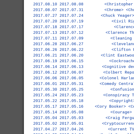
2017.08.10
2017.08.08
<Christopher
2017.08.07
2017.07.31
<Chrome>
<Ch
2017.07.27
2017.07.24
<Chuck Yeager
2017.07.20
2017.07.19
<Civil Ri
2017.07.18
2017.07.17
<Clarenc
2017.07.13
2017.07.12
<Clarence T
2017.07.11
2017.07.09
<Cleaning
2017.06.28
2017.06.27
<Clevelan
2017.06.26
2017.06.22
<Clifton 
2017.06.21
2017.06.20
<Clint Eastwo
2017.06.19
2017.06.15
<Cockroach
2017.06.14
2017.06.13
<Cognitive de
2017.06.12
2017.06.07
<Colbert Rep
2017.06.06
2017.06.05
<Colonel Harla
2017.06.01
2017.05.31
<Comedy Centra
2017.05.30
2017.05.25
<Confusio
2017.05.24
2017.05.23
<Conspiracy 
2017.05.22
2017.05.18
<Copyright
2017.05.17
2017.05.16
<Cory Booker>
<C
2017.05.14
2017.05.08
<Courage>
2017.05.04
2017.05.03
<Craig Ferg
2017.05.02
2017.05.01
<Cryptocurren
2017.04.27
2017.04.26
<Current T