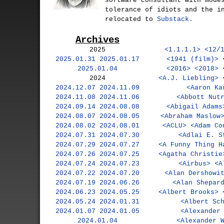
software consultant with mode
tolerance of idiots and the i
relocated to
Substack.
Archives
2025
<1.1.1.1>
<12/
2025.01.31
2025.01.17
<1941 (film)>
2025.01.04
<2016>
<2018>
2024
<A.J. Liebling>
2024.12.07
2024.11.09
<Aaron Ka
2024.11.08
2024.11.06
<Abbott Nut
2024.09.14
2024.08.08
<Abigail Adams
2024.08.07
2024.08.05
<Abraham Maslow
2024.08.02
2024.08.01
<ACLU>
<Adam Co
2024.07.31
2024.07.30
<Adlai E. S
2024.07.29
2024.07.27
<A Funny Thing H
2024.07.26
2024.07.25
<Agatha Christie
2024.07.24
2024.07.23
<Airbus>
<A
2024.07.22
2024.07.20
<Alan Dershowi
2024.07.19
2024.06.26
<Alan Shepar
2024.06.23
2024.05.25
<Albert Brooks>
2024.05.24
2024.01.31
<Albert Sc
2024.01.07
2024.01.05
<Alexander
2024.01.04
<Alexander 