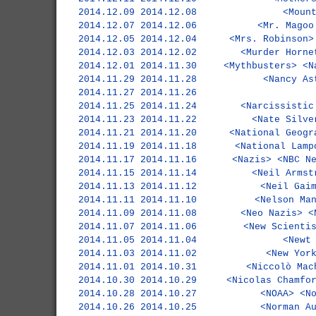
2014.12.09
2014.12.08
<Moun
2014.12.07
2014.12.06
<Mr. Magoo
2014.12.05
2014.12.04
<Mrs. Robinson>
2014.12.03
2014.12.02
<Murder Horne
2014.12.01
2014.11.30
<Mythbusters>
<N
2014.11.29
2014.11.28
<Nancy As
2014.11.27
2014.11.26
2014.11.25
2014.11.24
<Narcissistic
2014.11.23
2014.11.22
<Nate Silve
2014.11.21
2014.11.20
<National Geogr
2014.11.19
2014.11.18
<National Lamp
2014.11.17
2014.11.16
<Nazis>
<NBC N
2014.11.15
2014.11.14
<Neil Armst
2014.11.13
2014.11.12
<Neil Gai
2014.11.11
2014.11.10
<Nelson Ma
2014.11.09
2014.11.08
<Neo Nazis>
<
2014.11.07
2014.11.06
<New Scienti
2014.11.05
2014.11.04
<Newt
2014.11.03
2014.11.02
<New Yor
2014.11.01
2014.10.31
<Niccolò Mac
2014.10.30
2014.10.29
<Nicolas Chamfo
2014.10.28
2014.10.27
<NOAA>
<N
2014.10.26
2014.10.25
<Norman A