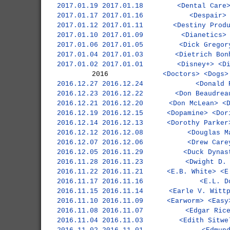
2017.01.19
2017.01.18
<Dental Care
2017.01.17
2017.01.16
<Despair>
2017.01.12
2017.01.11
<Destiny Prod
2017.01.10
2017.01.09
<Dianetics>
2017.01.06
2017.01.05
<Dick Gregor
2017.01.04
2017.01.03
<Dietrich Bon
2017.01.02
2017.01.01
<Disney+>
<D
2016
<Doctors>
<Dogs>
2016.12.27
2016.12.24
<Donald 
2016.12.23
2016.12.22
<Don Beaudrea
2016.12.21
2016.12.20
<Don McLean>
<
2016.12.19
2016.12.15
<Dopamine>
<Dor
2016.12.14
2016.12.13
<Dorothy Parker
2016.12.12
2016.12.08
<Douglas M
2016.12.07
2016.12.06
<Drew Care
2016.12.05
2016.11.29
<Duck Dynas
2016.11.28
2016.11.23
<Dwight D.
2016.11.22
2016.11.21
<E.B. White>
<E
2016.11.17
2016.11.16
<E.L. D
2016.11.15
2016.11.14
<Earle V. Witt
2016.11.10
2016.11.09
<Earworm>
<Easy
2016.11.08
2016.11.07
<Edgar Ric
2016.11.04
2016.11.03
<Edith Sitwe