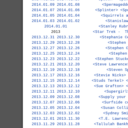
2014.01.09
2014.01.08
<Spermagedd
2014.01.07
2014.01.06
<Splinter>
<Sp
2014.01.05
2014.01.04
<Squirrels 
2014.01.03
2014.01.02
<Stanisla
2014.01.01
<Stanley Kub
2013
<Star Trek - T
2013.12.31
2013.12.30
<Stephanie C
2013.12.29
2013.12.28
<Stephen
2013.12.27
2013.12.26
<Stephen 
2013.12.25
2013.12.24
<Stephen
2013.12.23
2013.12.22
<Stephen Stuck
2013.12.21
2013.12.20
<Steve Lawrence
2013.12.19
2013.12.18
<Steven S
2013.12.17
2013.12.16
<Stevie Nicks>
2013.12.15
2013.12.14
<Studs Terkel>
2013.12.13
2013.12.12
<Sue Grafton>
2013.12.11
2013.12.10
<Supergirl
2013.12.09
2013.12.08
<Supply your
2013.12.07
2013.12.06
<Surfside c
2013.12.05
2013.12.04
<Susan Coll
2013.12.03
2013.12.02
<Sydney Sm
2013.12.01
2013.11.30
<T.E. Lawren
2013.11.29
2013.11.28
<Tallulah Bank